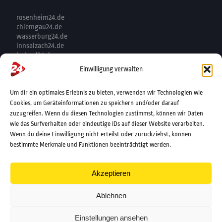
rosenheim24.de
chiemgau24.de
wasserburg24.de
innsalzach24.de
bgland24.de
mangfall24.de
Einwilligung verwalten
rosenheimjobs.de
twentyfourtalents.de
Um dir ein optimales Erlebnis zu bieten, verwenden wir Technologien wie
Cookies, um Geräteinformationen zu speichern und/oder darauf
UNTERNEHMEN
zuzugreifen. Wenn du diesen Technologien zustimmst, können wir Daten
wie das Surfverhalten oder eindeutige IDs auf dieser Website verarbeiten.
Über OVB24
Wenn du deine Einwilligung nicht erteilst oder zurückziehst, können
Karriere
bestimmte Merkmale und Funktionen beeinträchtigt werden.
08031 / 40904-0
info@ovb24.de
Impressum
Akzeptieren
Datenschutz
Ablehnen
Einstellungen ansehen