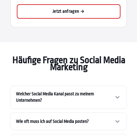
Jetzt anfragen →
Häufige Fragen zu Social Media
Marketing
Welcher Social Media Kanal passt zu meinem
Unternehmen?
Das hängt von Ihrer Zielgruppe ab. Facebook eignet sich für
breite Zielgruppen und lokale Kundengewinnung. Instagram
Wie oft muss ich auf Social Media posten?
ist ideal für visuelle Branchen und jüngere Zielgruppen (Gen
Es geht nicht darum, jeden Tag weltverändernde Inhalte zu
Y & Z). Pinterest ist besonders stark für Produkte, Lifestyle