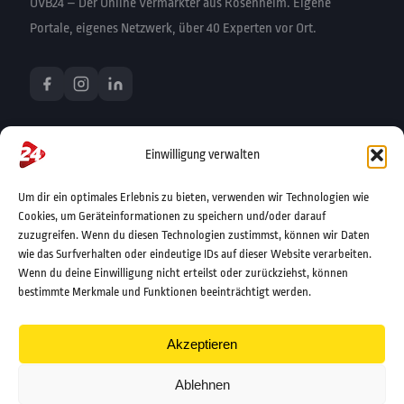
OVB24 – Der Online Vermarkter aus Rosenheim. Eigene
Portale, eigenes Netzwerk, über 40 Experten vor Ort.
PRODUKTE UND DIENSTLEISTUNGEN
Einwilligung verwalten
Story-Advertorial
Display-Werbung
Um dir ein optimales Erlebnis zu bieten, verwenden wir Technologien wie
PR & Advertorial
Cookies, um Geräteinformationen zu speichern und/oder darauf
Newsletter-Marketing
zuzugreifen. Wenn du diesen Technologien zustimmst, können wir Daten
Online Marketing
wie das Surfverhalten oder eindeutige IDs auf dieser Website verarbeiten.
Webdesign & SEO
Wenn du deine Einwilligung nicht erteilst oder zurückziehst, können
Film & Video
bestimmte Merkmale und Funktionen beeinträchtigt werden.
UNSERE PORTALE
Akzeptieren
rosenheim24.de
chiemgau24.de
Ablehnen
wasserburg24.de