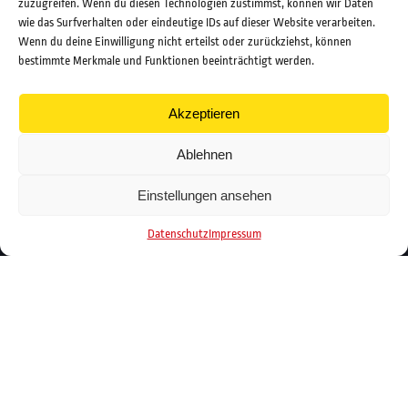
zuzugreifen. Wenn du diesen Technologien zustimmst, können wir Daten
Online Marketing
wie das Surfverhalten oder eindeutige IDs auf dieser Website verarbeiten.
Webdesign & SEO
Wenn du deine Einwilligung nicht erteilst oder zurückziehst, können
Film & Video
bestimmte Merkmale und Funktionen beeinträchtigt werden.
UNSERE PORTALE
Akzeptieren
rosenheim24.de
chiemgau24.de
Ablehnen
wasserburg24.de
innsalzach24.de
Einstellungen ansehen
bgland24.de
mangfall24.de
rosenheimjobs.de
Datenschutz
Impressum
twentyfourtalents.de
UNTERNEHMEN
Über OVB24
Karriere
08031 / 40904-0
info@ovb24.de
Impressum