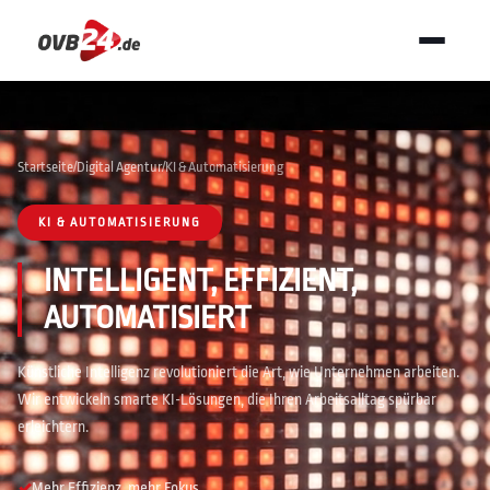
Startseite
/
Digital Agentur
/
KI & Automatisierung
KI & AUTOMATISIERUNG
INTELLIGENT, EFFIZIENT,
AUTOMATISIERT
Künstliche Intelligenz revolutioniert die Art, wie Unternehmen arbeiten.
Wir entwickeln smarte KI-Lösungen, die Ihren Arbeitsalltag spürbar
erleichtern.
Mehr Effizienz, mehr Fokus