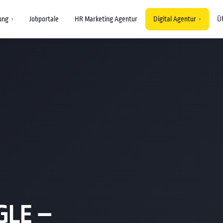
ung
Jobportale
HR Marketing Agentur
Digital Agentur
Ü
›
›
GLE –